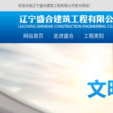
欢迎光临辽宁盛合建筑工程有限公司官方网站！
网站首页
走进盛合
工程类别
公司简介
PHC管桩
联系我们
PHS方桩
PTC管桩
灌注桩施工
基坑降水
基坑支护桩
基坑止水