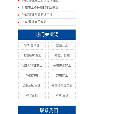
PHC管桩施工质量如何保证...
管桩施工不适用的地质情况
PHC管桩产品的适用性
PHC管桩施工规划
热门关键词
钻孔灌注桩
基坑止水
沈阳基坑降水
预应力管桩
预应力管桩施工
基坑降水施工
PHS方桩
方桩施工
沈阳phc管桩
先张法预应力管
PTC管桩
PHC管桩
联系我们