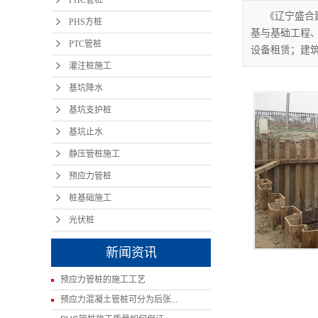
PHC管桩
《辽宁盛合
PHS方桩
基与基础工程
PTC管桩
设备租赁；建
灌注桩施工
基坑降水
基坑支护桩
基坑止水
静压管桩施工
预应力管桩
桩基础施工
光伏桩
新闻资讯
预应力管桩的施工工艺
预应力混凝土管桩可分为后张...