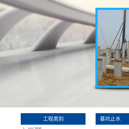
静压管桩施工
预应力管桩
桩基础施工
光伏桩
工程类别
基坑止水