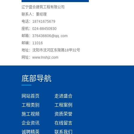
辽宁盛合建筑工程有限公司
联系人：董经理
电话：18741675679
座机：024-88450930
邮箱：376436606@qq. com
邮编：11016
地址：沈阳市沈河区东陵路18甲32号
网址：www.lnshjz.com
底部导航
网站首页
走进盛合
工程类别
工程案例
施工视频
资质荣誉
企业资讯
在线留言
诚聘精英
联系我们