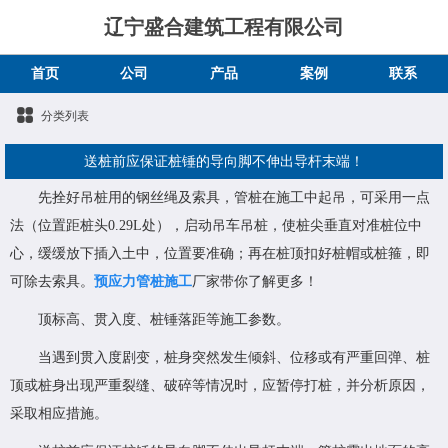
辽宁盛合建筑工程有限公司
首页
公司
产品
案例
联系
分类列表
送桩前应保证桩锤的导向脚不伸出导杆末端！
先拴好吊桩用的钢丝绳及索具，管桩在施工中起吊，可采用一点
法（位置距桩头0.29L处），启动吊车吊桩，使桩尖垂直对准桩位中
心，缓缓放下插入土中，位置要准确；再在桩顶扣好桩帽或桩箍，即
可除去索具。
预应力管桩施工
厂家带你了解更多！
顶标高、贯入度、桩锤落距等施工参数。
当遇到贯入度剧变，桩身突然发生倾斜、位移或有严重回弹、桩
顶或桩身出现严重裂缝、破碎等情况时，应暂停打桩，并分析原因，
采取相应措施。