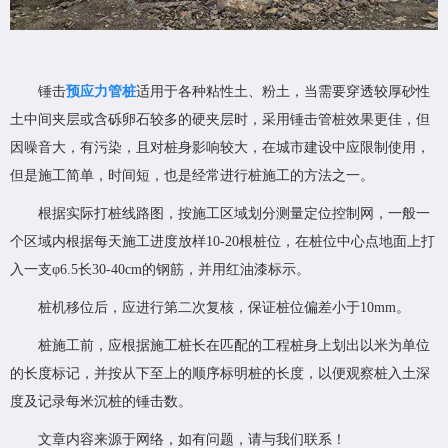
锤击
预应力管桩
适用于各种粘性土、粉土，当需要穿透较厚砂性
土中间夹层或含砾卵石较多的硬夹层时，采用锤击管桩效果更佳，但
因噪音大，有污染，且对桩身影响较大，在城市建设中应限制使用，
但是施工简单，时间短，也是经常进行桩施工的方法之一。
根据实际打桩线路图，按施工区域划分测量定位控制网，一般一
个区域内根据每天施工进度放样10-20根桩位，在桩位中心点地面上打
入一支φ6.5长30-40cm的钢筋，并用红油漆标示。
桩机移位后，应进行第二次复核，保证桩位偏差小于10mm。
桩施工前，应根据施工桩长在匹配的工程桩身上划出以米为单位
的长度标记，并按从下至上的顺序标明桩的长度，以便观察桩入土深
度及记录每米沉桩的锤击数。
文章内容来源于网络，如有问题，请与我们联系！