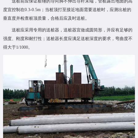
送桩前应保证桩锤的导向脚不伸出导杆末端，管桩露出地面的高
度宜控制在0.3-0.5m；当桩顶打至接近地面需要送桩时，应测出桩的
垂直度并检查桩顶质量，合格后应及时送桩。
送桩应采用专用的送桩器，送桩器宜做成圆筒形，并应有足够的
强度、刚度和耐打性；送桩器长度应满足送桩深度的要求，弯曲度不
得大于1/1000。