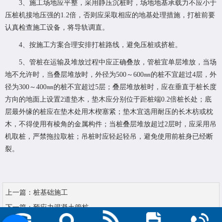
3、施工场地应平整，采用静压沉桩时，场地地基承载力不应小于
压桩机接地压强的1.2倍，否则应采取相应的地基处理措施，打桩前要
认真检查施工设备，将导轨调直。
4、按施工方案合理安排打桩路线，避免压桩或挤桩。
5、管桩在运输及堆放过程中应正确叠放，管桩宜单层堆放，当场
地不允许时，当叠层堆放时，外径为500～600㎜的桩不宜超过4层，外
径为300～400㎜的桩不宜超过5层；叠层堆放桩时，应在垂直于桩长度
方向的地面上设置2道垫木，垫木应分别位于距桩端0.2倍桩长处；底
层最外缘的桩应在垫木处用木楔塞紧；垫木宜选用耐压的长木枋或枕
木，不得使用有棱角的金属构件；当桩叠层堆放超过2层时，应采用吊
机取桩，严禁拖拉取桩；吊桩时应轻起轻吊，避免使用前桩身已经断
裂。
上一篇：
桩基础施工
下一篇：
预应力混凝土管桩