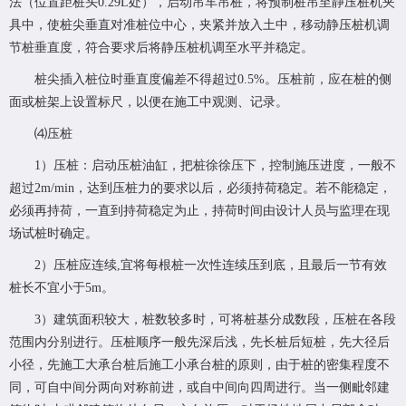
法（位置距桩头0.29L处），启动吊车吊桩，将预制桩吊至静压桩机夹
具中，使桩尖垂直对准桩位中心，夹紧并放入土中，移动静压桩机调
节桩垂直度，符合要求后将静压桩机调至水平并稳定。
桩尖插入桩位时垂直度偏差不得超过0.5%。压桩前，应在桩的侧
面或桩架上设置标尺，以便在施工中观测、记录。
⑷压桩
1）压桩：启动压桩油缸，把桩徐徐压下，控制施压进度，一般不
超过2m/min，达到压桩力的要求以后，必须持荷稳定。若不能稳定，
必须再持荷，一直到持荷稳定为止，持荷时间由设计人员与监理在现
场试桩时确定。
2）压桩应连续,宜将每根桩一次性连续压到底，且最后一节有效
桩长不宜小于5m。
3）建筑面积较大，桩数较多时，可将桩基分成数段，压桩在各段
范围内分别进行。压桩顺序一般先深后浅，先长桩后短桩，先大径后
小径，先施工大承台桩后施工小承台桩的原则，由于桩的密集程度不
同，可自中间分两向对称前进，或自中间向四周进行。当一侧毗邻建