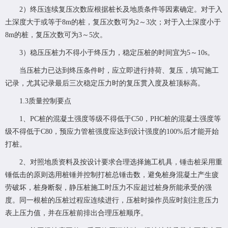
2）终压连续复压次数应根据桩长及地质条件等因素确定。对于入
土深度大于或等于8m的桩，复压次数可为2～3次；对于入土深度小于
8m的桩，复压次数可为3～5次。
3）稳压压桩力不得小于终压力，稳定压桩的时间宜为5～10s。
当压桩力已达到终压条件时，应立即进行持荷、复压，填写施工
记录，尤其记录最后三次稳定压力时的复压贯入度及桩顶标高。
1.3质量控制要点
1、PC桩的混凝土强度等级不得低于C50，PHC桩的混凝土强度等
级不得低于C80，预应力管桩强度应达到设计强度的100%后才能开始
打桩。
2、对照地质资料及按设计要求合理选择施工机具，锤击桩采用重
锤低击的原则选用桩锤并控制打桩总锤击数，避免桩身混凝土产生疲
劳破坏，桩身断裂，静压桩施工时压力不应超过桩身所能承受的强
度。同一根桩的压桩过程应连续进行，压桩时操作员应时刻注意压力
表上压力值，并在压桩前排出合理压桩顺序。