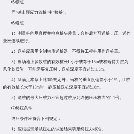
⑸接桩
同“锤击预应力管桩”中“接桩”。
⑹送桩
1）测量桩的垂直度并检查桩头质量，合格后方可送桩，压、送作
业应连续进行。
2）送桩应采用专制钢质送桩器，不得将工程桩用作送桩器。
3）当场地上多数桩的有效桩长L小于或等于15m或桩端持力层为
风化软质岩，可能需要复压时，送桩深度不宜超过1.5m。
4）除满足本条上述3款规定外，当桩的垂直度偏差小于1%，且桩
的有效桩长大于15m时，静压桩送桩深度不宜超过8m。
5）送桩的最大压桩力不宜超过桩身允许抱压压桩力的1.1倍。
⑺终压条件
终压条件应符合下列规定：
1）应根据现场试压桩的试验结果确定终压力标准。