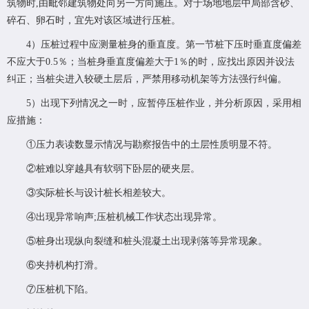
筑物时,由毗邻建筑物处向另一方向施压。对于场地地层中局部含砂、
碎石、卵石时，宜先对该区域进行压桩。
4）压桩过程中应测量桩身的垂直度。第一节桩下压时垂直度偏差
不应大于0.5％；当桩身垂直度偏差大于1％的时，应找出原因并设法
纠正；当桩尖进入较硬土层后，严禁用移动机架等方法强行纠偏。
5）出现下列情况之一时，应暂停压桩作业，并分析原因，采用相
应措施：
①压力表读数显示情况与勘察报告中的土层性质明显不符。
②桩难以穿越具有软弱下卧层的硬夹层。
③实际桩长与设计桩长相差较大。
④出现异常响声;压桩机械工作状态出现异常。
⑤桩身出现纵向裂缝和桩头混凝土出现剥落等异常现象。
⑥夹持机构打滑。
⑦压桩机下陷。