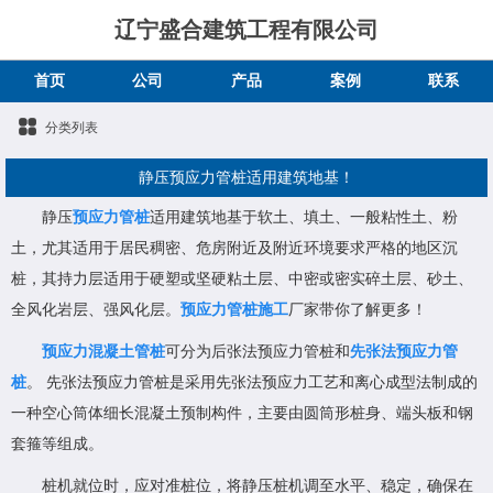
辽宁盛合建筑工程有限公司
首页
公司
产品
案例
联系
分类列表
静压预应力管桩适用建筑地基！
静压
预应力管桩
适用建筑地基于软土、填土、一般粘性土、粉
土，尤其适用于居民稠密、危房附近及附近环境要求严格的地区沉
桩，其持力层适用于硬塑或坚硬粘土层、中密或密实碎土层、砂土、
全风化岩层、强风化层。
预应力管桩施工
厂家带你了解更多！
预应力混凝土管桩
可分为后张法预应力管桩和
先张法预应力管
桩
。 先张法预应力管桩是采用先张法预应力工艺和离心成型法制成的
一种空心筒体细长混凝土预制构件，主要由圆筒形桩身、端头板和钢
套箍等组成。
桩机就位时，应对准桩位，将静压桩机调至水平、稳定，确保在